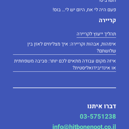
השרביט!"
פעם היה לי אח, היום יש לי… בוס!
קריירה
תהליך ייעוץ לקריירה
אימהוּת, אבהוּת וקריירה: איך מצליחים לאזן בין
שלושתם?
איזה מקום עבודה מתאים לכם יותר: סביבה משפחתית
או אינדיבידואליסטית?
דברו איתנו
03-5751238
info@hitbonenoot.co.il