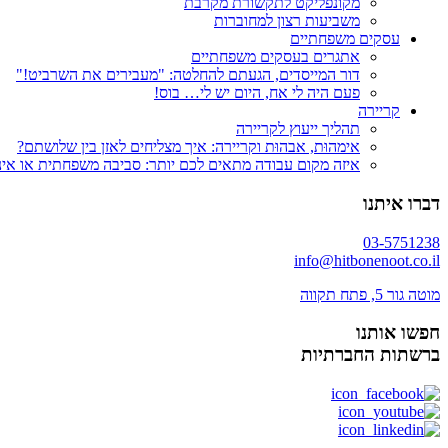
מקונפליקט לתקשורת מקרבת
משביעות רצון למחוברות
עסקים משפחתיים
אתגרים בעסקים משפחתיים
דור המייסדים, הגעתם להחלטה: "מעבירים את השרביט!"
פעם היה לי אח, היום יש לי… בוס!
קריירה
תהליך ייעוץ לקריירה
אימהוּת, אבהוּת וקריירה: איך מצליחים לאזן בין שלושתם?
איזה מקום עבודה מתאים לכם יותר: סביבה משפחתית או אינ
דברו איתנו
03-5751238
info@hitbonenoot.co.il
מוטה גור 5, פתח תקווה
חפשו אותנו
ברשתות החברתיות