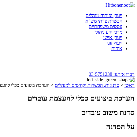
Skip
to
ייעוץ ופיתוח מנהלים
content
הכשרת צוותי מש"א
עסקים משפחתיים
מרכז ידע ניהולי
ייעוץ אישי
ייעוץ זוגי
אודות
דברו איתנו:
03-5751238
ראשי
>
סדנאות, הכשרות וקורסים למנהלים
>
הערכת ביצועים ככלי להעצ
הערכת ביצועים ככלי להעצמת עובדים
סדנת משוב עובדים
על הסדנה