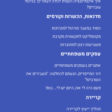
איך אינטליגנציה רגשית יכולה לעזור לך בניהול
עובדים?
סדנאות, הכשרות וקורסים
הסוד במעבר מניהול למנהיגות
מקונפליקט לתקשורת מקרבת
משביעות רצון למחוברות
עסקים משפחתיים
אתגרים בעסקים משפחתיים
דור המייסדים, הגעתם להחלטה: "מעבירים את
השרביט!"
פעם היה לי אח, היום יש לי… בוס!
קריירה
תהליך ייעוץ לקריירה