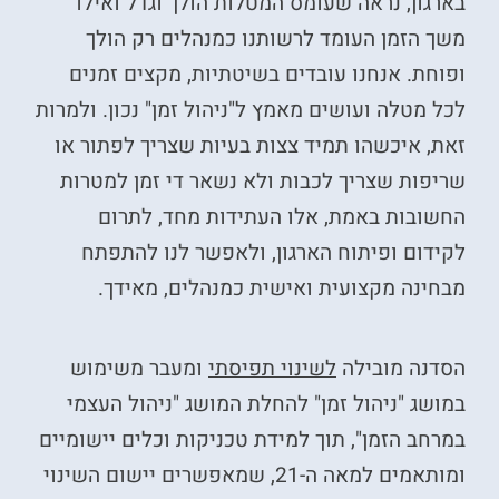
בארגון, נראה שעומס המטלות הולך וגדל ואילו
משך הזמן העומד לרשותנו כמנהלים רק הולך
ופוחת. אנחנו עובדים בשיטתיות, מקצים זמנים
לכל מטלה ועושים מאמץ ל"ניהול זמן" נכון. ולמרות
זאת, איכשהו תמיד צצות בעיות שצריך לפתור או
שריפות שצריך לכבות ולא נשאר די זמן למטרות
החשובות באמת, אלו העתידות מחד, לתרום
לקידום ופיתוח הארגון, ולאפשר לנו להתפתח
מבחינה מקצועית ואישית כמנהלים, מאידך.
הסדנה מובילה
לשינוי תפיסתי
ומעבר משימוש
במושג "ניהול זמן" להחלת המושג "ניהול העצמי
במרחב הזמן", תוך למידת טכניקות וכלים יישומיים
ומותאמים למאה ה-21, שמאפשרים יישום השינוי