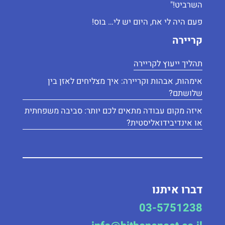
השרביט!"
פעם היה לי אח, היום יש לי… בוס!
קריירה
תהליך ייעוץ לקריירה
אימהוּת, אבהוּת וקריירה: איך מצליחים לאזן בין
שלושתם?
איזה מקום עבודה מתאים לכם יותר: סביבה משפחתית
או אינדיבידואליסטית?
דברו איתנו
03-5751238