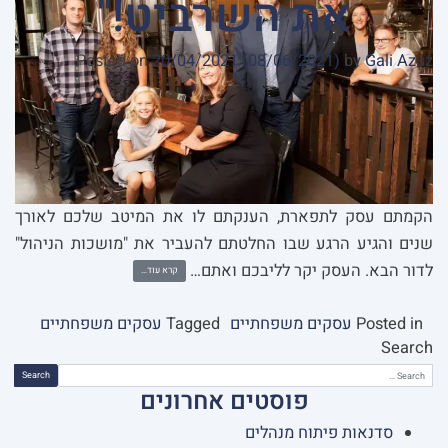
את השרביט!"
Posted on
20/04/2021
(08/06/2021)
by
Gali Azuz
הקמתם עסק לתפארת, הענקתם לו את המיטב שלכם לאורך
שנים והגיע הרגע שבו החלטתם להעביר את "מושכות הניהול"
לדור הבא. העסק יקר לליבכם ואתם…
קרא עוד…
Posted in
עסקים משפחתיים
Tagged
עסקים משפחתיים
Search
פוסטים אחרונים
סדנאות פיתוח מנהלים