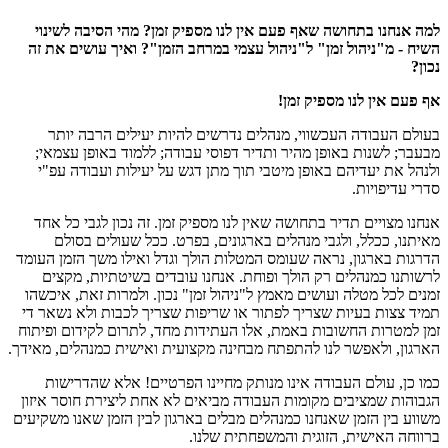
למה אנחנו בתחושה שאף פעם אין לנו מספיק זמן? מהי הסיבה לשינוי
השיח - מ"ניהול זמן" ל"ניהול עצמי במרחב הזמן"? ואיך עושים את זה
נכון?
אף פעם אין לנו מספיק זמן!
בעולם העבודה העכשווי, מנהלים נדרשים להיות יעילים הרבה יותר
מבעבר; לשנות באופן מהיר ותדיר דפוסי עבודה; ללמוד באופן עצמאי;
ולנהל את יעדיהם באופן מיטבי תוך מתן דגש על יעילות ועבודה עפ"י
סדרי עדיפויות.
אנחנו מצויים תדיר בתחושה שאין לנו מספיק זמן. זה נכון לגבי כל אחד
מאיתנו, ככלל, ולגבי מנהלים בארגונים, בפרט. ככל שעולים בסולם
הדרגות בארגון, נראה שעומס המטלות הולך וגדל ואילו משך הזמן העומד
לרשותנו כמנהלים רק הולך ופוחת. אנחנו עובדים בשיטתיות, מקצים
זמנים לכל מטלה ועושים מאמץ ל"ניהול זמן" נכון. ולמרות זאת, איכשהו
תמיד צצות בעיות שצריך לפתור או שריפות שצריך לכבות ולא נשאר די
זמן למטרות החשובות באמת, אלו העתידות מחד, לתרום לקידום ופיתוח
הארגון, ולאפשר לנו להתפתח מבחינה מקצועית ואישית כמנהלים, מאידך.
כמו כן, עולם העבודה אינו מנותק מחיינו הפרטיים! אלא שהדרישות
הגבוהות שמציבים מקומות העבודה מביאים לא אחת ליצירת חוסר איזון
משווע בין הזמן שאנחנו כמנהלים מבלים בארגון לבין הזמן שאנו משקיעים
ברווחה האישית, הזוגית והמשפחתית שלנו.