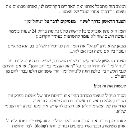
המצב הזה מתסכל אותנו ואת האחרים הקרובים לנו, ואנחנו מוצאים את
עצמנו "רודפים אחרי הזנב" של עצמנו...
הצעד הראשון בדרך לשינוי – מפסיקים לדבר על "ניהול זמן"
הזמן הוא נתון אובייקטיבי! לרשות כולנו נתונות בדיוק 24 שעות ביממה,
ועושה רושם שזה לא עומד להשתנות בעתיד הקרוב :)
מכאן שלא ניתן "לנהל" את הזמן, אין לנו יכולת לשלוט בו, הוא מתקיים
ועובר בין אם נרצה ובין אם לאו...
הצעד הראשון לשינוי קשור בשינוי מחשבתי, שעיקרו להפסיק לדבר על
"ניהול זמן" ולהתחיל לדבר על "ניהול העצמי במרחב הזמן". אז אם תהיתם
לגבי הקשר בין טלפון חוגה ל"ניהול זמן" הרי ששניהם חלפו עברו להם מן
העולם...
לעשות את זה נכון!
הסוד בניהול העצמי במרחב הזמן אינו דחיסת יתר של מטלות בפרק זמן
מסויים, אלא בראש ובראשונה בבחינה מעמיקה ובחירה
מדוייקת של המשימות להן אנו רוצים להקדיש את זמננו ובתיעדוף הפנימי
שלהן.
לאחר מכן נתווה את הדרך ונבחר את הכלים האפקטיביים ביותר לניהול
אותן משימות, ובכך נשיג ביצועים גבוהים יותר (doing), לצד תחושת