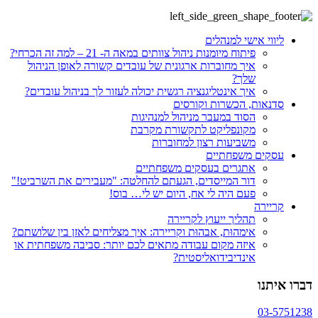
ליווי אישי למנהלים
פיתוח מיומנות ניהול צוותים במאה ה- 21 – למה זה הכרחי?
איך מחוברות ארגונית של עובדים קשורה לאופן הניהול
שלך?
איך אינטליגנציה רגשית יכולה לעזור לך בניהול עובדים?
סדנאות, הכשרות וקורסים
הסוד במעבר מניהול למנהיגות
מקונפליקט לתקשורת מקרבת
משביעות רצון למחוברות
עסקים משפחתיים
אתגרים בעסקים משפחתיים
דור המייסדים, הגעתם להחלטה: "מעבירים את השרביט!"
פעם היה לי אח, היום יש לי… בוס!
קריירה
תהליך ייעוץ לקריירה
אימהוּת, אבהוּת וקריירה: איך מצליחים לאזן בין שלושתם?
איזה מקום עבודה מתאים לכם יותר: סביבה משפחתית או
אינדיבידואליסטית?
דברו איתנו
03-5751238