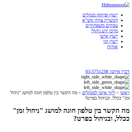
Skip
to
ייעוץ ופיתוח מנהלים
content
הכשרת צוותי מש"א
עסקים משפחתיים
מרכז ידע ניהולי
ייעוץ אישי
ייעוץ זוגי
אודות
דברו איתנו:
03-5751238
ראשי
>
ליווי אישי למנהלים
>
מה הקשר בין טלפון חוגה למושג "ניהול
זמן" ככלל, ובניהול בפרט?
מה הקשר בין טלפון חוגה למושג "ניהול זמן"
ככלל, ובניהול בפרט?