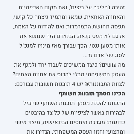
זהירה ו'הליכה על ביצים', ואת מקום האכפתיות
והאחווה האחאית, שמאז ומתמיד ניצחה כל קושי,
תפסה תחושת התמרמרות ואם להודות על האמת,
אז גם לא מעט קנאה. הבנאדם הזה שנושא את
אותו מטען גנטי, הפך עבורך מאז מינויו למנכ"ל
לסוג של אדם זר...
מה עושים? כיצד ממשיכים לעבוד יחד ולמנף את
העסק המשפחתי מבלי להרוס את אחוות האחים?
לצוות התבוננות® יש 4 תובנות חשובות עבורכם:
הכינו מסמך תובנות משותף
התכוונו להכנת מסמך תובנות משותף שיוביל
לבהירות באשר לציפיות של כל צד בהיבטים
כדוגמת: מערכת היחסים הבינאישית, מיצוי אישי
ומקצועי וחזון העסק המשפחתי. הגדירו את