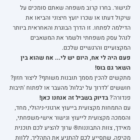
לגישור. בחרו קרוב משפחה שאתם סומכים על
שיקול דעתו או שכרו יועץ חיצוני והביאו את
הדילמה לפתחו. זו הדרך הבוגרת והאחראית ביותר
לנהל עסק משפחתי ולשמר את המשאבים
המקצועיים והרגשיים שלכם.
פעם היה לי אח, היום יש לי... אח שהוא בין
השאר גם בוס!
מתקשים להכין מסמך תובנות משותף? ליצור חזון?
חוששים 'לדרוך על יבלות' מהעבר או לפתוח 'תיבות
פנדורה'?
בדיוק בשביל זה אנחנו כאן!
עם התמחות מקצועית בייעוץ ארגוני-ניהולי, מחד,
והסמכה מקצועית לייעוץ וגישור אישי-משפחתי,
מאידך, צוות התבוננות® ערוך להציע לכם תוכנית
מקיפה, שתסייע לכם להתניע את התהליך, ללוות