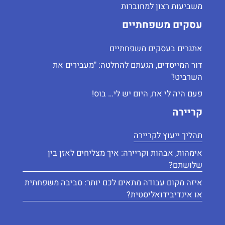
משביעות רצון למחוברות
עסקים משפחתיים
אתגרים בעסקים משפחתיים
דור המייסדים, הגעתם להחלטה: "מעבירים את
השרביט!"
פעם היה לי אח, היום יש לי… בוס!
קריירה
תהליך ייעוץ לקריירה
אימהוּת, אבהוּת וקריירה: איך מצליחים לאזן בין
שלושתם?
איזה מקום עבודה מתאים לכם יותר: סביבה משפחתית
או אינדיבידואליסטית?