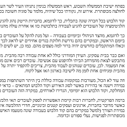
בפתח ישיבת הממשלה השבוע, ראש הממשלה בנימין נתניהו העיר לשר העבודה
לחולצה מכופתרת. אירוע זה, נקודתי ככל שיהיה, מלמד על סוגיה חשובה 
קוד הלבוש בכל חברה שונה בתכלית, כך לדוגמא, בחברות הייטק נהוג להגיע
הלגיטימציה של העובדים להגיע לעבודה בתלבושת כזו או אחרת עולה מהנורמ
כך לדוגמא, מהצד הניהולי וביומיום בעבודה – ועל מנת להקל על העובדים 
ביומם הראשון, ובמקרים בהם נדרשת חלוקת בגדים אחידים יש לדאוג לכך ש
וכאלו המתקבלים כחדשים יהיה ברור למה מצפים מהם. כמו כן, יש לשים לב
ואם כבר בבית עסקינן. העידן המודרני כולל לא אחת עבודה רבה מהבית. מ
מתבקש לצאת מהמרחב הביתי ולהיפגש עם אנשים?. עובדים רבים אינם מודעי
את המעמד. לכן, עובדים שנוהגים לעבוד מהבית, צריכים להקפיד יתרה על 
מהבית ומגיחים אחת לזמן מה לישיבה בארגון ו/או אצל לקוח.
וזה עוד לא הכול, מעורבות במקומות עבודה כוללת בין היתר השתתפות במפ
במידה וישנה אי בהירות באשר לסוג האירוע וקוד הלבוש המתאים – כדאי 
המחלקה, וקוד הלבוש הוא יומיומי, הגדירו לאורחים, במקרה הזה העובדים כי
ברמה הפרקטית, לחברות רבות קיימת האפשרות לספק לעובדים תאי הלבשה,
כאשר מדובר בחברות, ארגונים ועסקים קטנים ובינוניים, חדרי ההלבשה אי
במידת הצורך (למשל במקרים בהם קוד הלבוש בעבודה שונה מטעמו האישי ש
מכופתרות לפגישות, נעלי ספורט וכדומה.