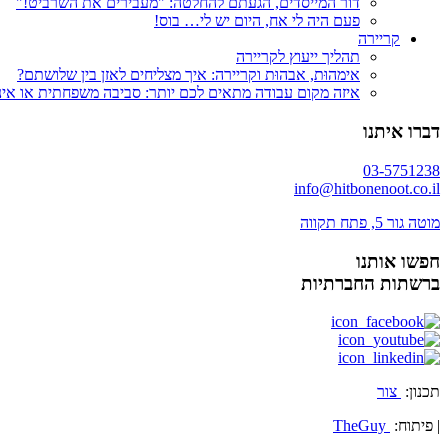
דור המייסדים, הגעתם להחלטה: "מעבירים את השרביט!"
פעם היה לי אח, היום יש לי… בוס!
קריירה
תהליך ייעוץ לקריירה
אימהוּת, אבהוּת וקריירה: איך מצליחים לאזן בין שלושתם?
איזה מקום עבודה מתאים לכם יותר: סביבה משפחתית או אינ
דברו איתנו
03-5751238
info@hitbonenoot.co.il
מוטה גור 5, פתח תקווה
חפשו אותנו
ברשתות החברתיות
תכנון:
צור
| פיתוח:
TheGuy