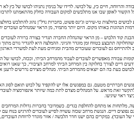
 והרווחה, חיים כץ, על לבושו. לדידו של בנימין נתניהו לבושו של כץ ל
בכל הקשור לאופן שבו אנו מתלבשים למקום העבודה כחלק מהתאמתנו לתרבות
 לבושים בחולצות טי-שירט וג'ינס פשוט, בחברות נדל"ן נהוג להתלבש בחול
ות הנהוגות באותו מקום. היום יותר מתמיד, מן הראוי שמנהלים ועובדים י
בהבנת קוד הלבוש – מן הראוי שהנהלת החברה תגדיר בצורה ברורה לעובדים 
החלוקה תתבצע בטווח זמן מוגדר והגיוני. ההמלצה היא להגדיר גורם מתוך 
 ולהתייחס גם לעובדים שעובדים מהבית ומגיחים מעת לעת למשרדי הארגון ו
קומות עבודה מאפשרים לעובדים לעבוד מהמרחב הביתי, וככזה, לבושו של ה
ם דיים לצורך בחלוקה בין המרחב הביתי למרחב הציבורי, כך שאנו רואים י
לבושם בעת בה הם יוצאים מהמרחב הביתי. מנהלים מצידם נדרשים לרענן את
גשים חברתיים מטעם. גם במפגשים אלו יש להקפיד על לבוש תואם לסוג האי
לתקשר זאת מראש. על המנהלים מצדם לתת כמה שיותר אינפורמציה לעובדיה
צד ראוי שיגיעו.
 מלתחות או מתחם להחלפת בגדים. כשמדובר בחברות גדולות המרחבים הללו
נם נפוצים דיים. הנגשת מרחב שכזה עשויה לסייע לעובדים להרגיש בנוח עם
ל העובד). במקרים בהם ישנו חדר הלבשה / אזור מוגדר לרווחת העובדים, 