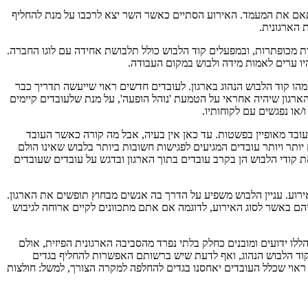
א תאם את המעמד. האירוע הסתיים כאשר השר יצא לרכבו על מנת להחליף
 הארגונית.
צות מכופתרות, ובמפעלים קוד הלבוש כולל תלבושת אחידה עם לוגו החברה.
היו ערים לאמות מידה ולבוש במקום העבודה.
מהו קוד הלבוש הנהוג בארגון. לעובדים חדשים ראוי שייעשה תדריך כבר
הארגון שיהיה אחראי על הטמעת 'נוהל הופעה', על מנת שלעובדים קיימים
/או נפגשים עם לקוחותיו.
עובד מאופיין בפשטות. עד כאן אין בעיה, אבל מה קורה כאשר העובד
ותר ויותר עובדים המגיעים לפגישות חשובות ביותר בלבוש שאינו הולם
 קודי הלבוש הן בקרב עובדים בתוך הארגון ובדגש על עובדים שעובדים
רוע. עניין הלבוש משפיע על הדרך בה אנשים מבחוץ תופשים את הארגון.
ם באשר לסוג האירוע, לדוגמה אם אתם מתכוונים לקיים ארוחה לגיבוש
 ידועים ומובנים כחלק בלתי נפרד מהסביבה הארגונית הפיזית, אולם
 קוד הלבוש הנהוג, ואף לדעת שיש ברשותם האפשרות להחליף בגדים
ראוי שכלל העובדים יאחסנו בגדים להחלפה למקרה הצורך, למשל: חולצות