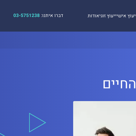
דברו איתנו:
03-5751238
יעוץ אישי
ייעוץ זוגי
אודות
חיים