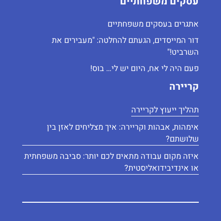
עסקים משפחתיים
אתגרים בעסקים משפחתיים
דור המייסדים, הגעתם להחלטה: "מעבירים את
השרביט!"
פעם היה לי אח, היום יש לי… בוס!
קריירה
תהליך ייעוץ לקריירה
אימהוּת, אבהוּת וקריירה: איך מצליחים לאזן בין
שלושתם?
איזה מקום עבודה מתאים לכם יותר: סביבה משפחתית
או אינדיבידואליסטית?